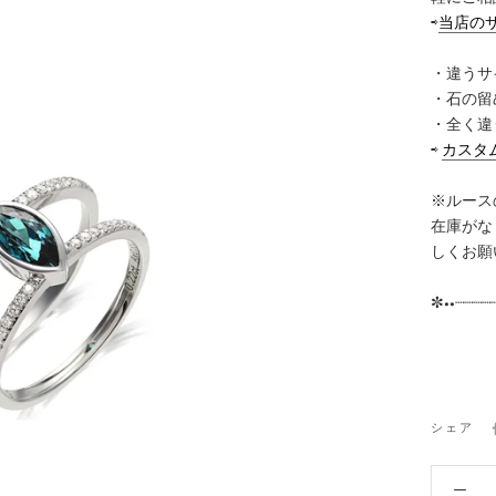
⇨
当店の
・違うサ
・石の留
・全く違
⇨
カスタ
※ルース
在庫がな
しくお願
✼••┈┈┈┈
シェア