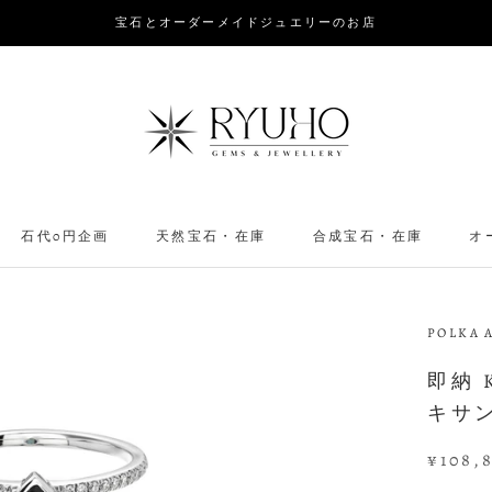
宝石とオーダーメイドジュエリーのお店
石代0円企画
天然宝石・在庫
合成宝石・在庫
オ
POLKA 
即納 
キサ
¥108,