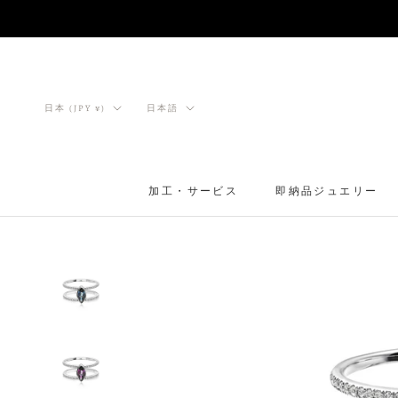
ス
キ
ッ
プ
し
国/
言
日本 (JPY ¥)
日本語
て
地
語
コ
域
ン
テ
加工・サービス
即納品ジュエリー
ン
ツ
に
移
動
す
る