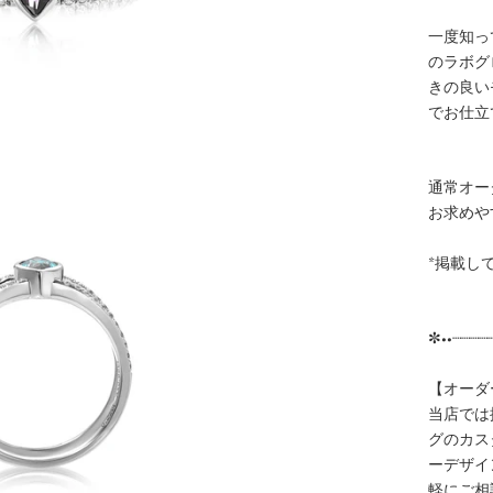
一度知っ
のラボグ
きの良い
でお仕立
通常オー
お求めや
*掲載し
✼••┈┈┈┈
【オーダ
当店では
グのカス
ーデザイ
軽にご相