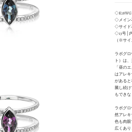
◇K18W
◇メイン
◇サイド石
◇13号│
（※サイ
ラボグロ
ト）は、
「昼のエ
はアレキ
があると
騰し続け
もできな
ラボグロ
然アレキ
色も肉眼
広くあり