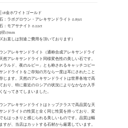
G│18金ホワイトゴールド
石：ラボグロウン・アレキサンドライト 0.85ct
：モアサナイト 0.22ct
内径17mm
ズお直しは別途ご費用を頂いております）
ウンアレキサンドライト（通称合成アレキサンドライ
天然アレキサンドライト同様変色性の美しい石です。
メラルド、夜のルビー」とも称されるキャッチコピー
サンドライトをご存知の方なら一度は耳にされたこと
存じます。天然のアレキサンドライトは世界各地で高
ており、特に最近のロシアの状況によりなかなか入手
くなってきてしまいました。
ウンアレキサンドライトはトップクラスで高品質な天
サンドライトの性質と全く同じ性質を持っており、変
でもはっきりと感じられる美しいものです。品質は幅
ますが、当店はカットする石材から厳選しています。