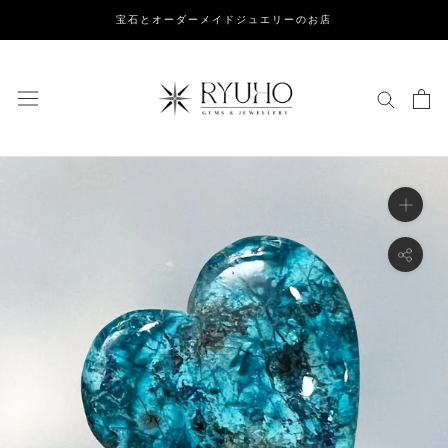
ス
宝石とオーダーメイドジュエリーのお店
キ
ッ
プ
し
て
コ
ン
テ
ン
ツ
に
移
動
す
る